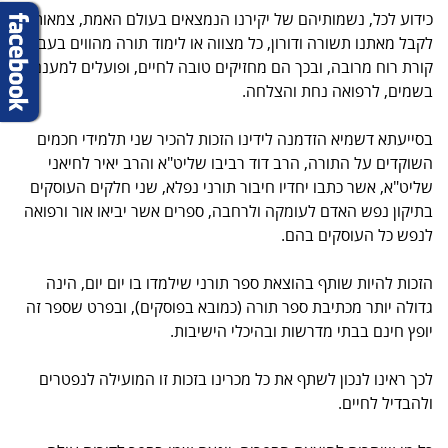
כידוע לכל, נשמותיהם של יקירנו הנמצאים בעולם האמת, צמאות
לקבל מאתנו תשורה ודורון, כל מצווה או לימוד תורה מהווים בעבורם
קורת רוח מרובה, ובכך הם מחזיקים טובה לחיים, ופועלים למענם
בשמים, לרפואה נחת והצלחה.
בסייעתא דשמיא הזדמנה לידינו הזכות להכיר שני תלמידי חכמים
השוקדים על התורה, הרב דוד רביבו שליט"א והרב יאיר לחיאני
שליט"א, אשר כתבו יחדיו חיבור תורני נפלא, שני חלקים העוסקים
בתיקון נפש האדם לעומקה ולרחבה, ספרים אשר יביאו אור ורפואה
לנפש כל העוסקים בהם.
הזכות להיות שותף בהוצאת ספר תורני שילמדו בו יום יום, הינה
גדולה יותר מכתיבת ספר תורה (כמובא בפוסקים), ובפרט שספר זה
יופץ חינם בבתי מדרשות ובהיכלי הישיבות.
לכך ראינו לנכון לשתף את כל מכרינו בזכות זו המועילה לנפטרים
ולהבדיל לחיים.